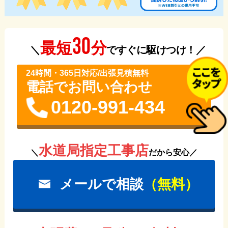
30
分
最短
＼
ですぐに駆けつけ！／
24時間・365⽇対応/出張見積無料
電話でお問い合わせ
0120-991-434
水道局指定工事店
＼
だから安心／
メールで相談
（無料）