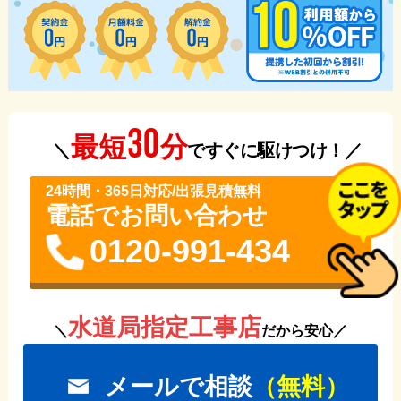
30
分
最短
＼
ですぐに駆けつけ！／
24時間・365⽇対応/出張見積無料
電話でお問い合わせ
0120-991-434
水道局指定工事店
＼
だから安心／
メールで相談
（無料）