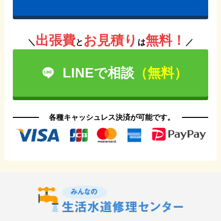
出張費
お見積り
無料！
＼
と
は
／
LINEで相談
（無料）
各種キャッシュレス決済が可能です。