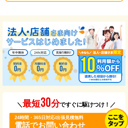
30
分
最短
＼
ですぐに駆けつけ！／
24時間・365⽇対応/出張見積無料
電話でお問い合わせ