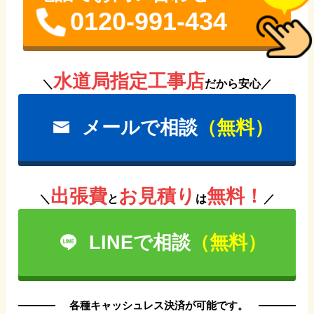
0120-991-434
水道局指定工事店
＼
だから安心／
メールで相談
（無料）
出張費
お見積り
無料！
＼
と
は
／
LINEで相談
（無料）
各種キャッシュレス決済が可能です。