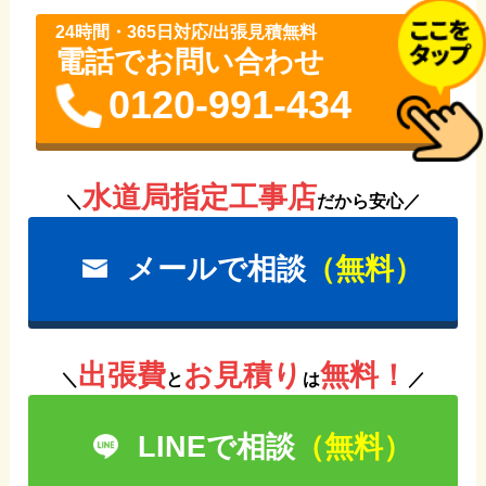
24時間・365⽇対応/出張見積無料
電話でお問い合わせ
0120-991-434
水道局指定工事店
＼
だから安心／
メールで相談
（無料）
出張費
お見積り
無料！
＼
と
は
／
LINEで相談
（無料）