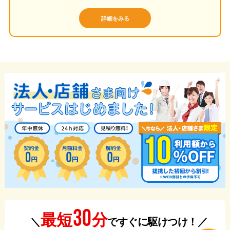
詳細をみる
30
分
最短
＼
ですぐに駆けつけ！／